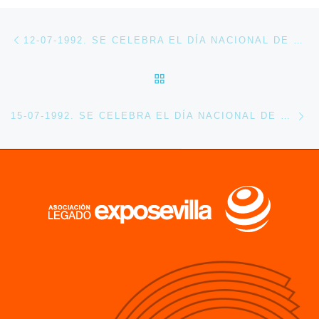
Navegación de entradas
Entrada anterior
12-07-1992. SE CELEBRA EL DÍA NACIONAL DE MARRUECOS EN EXPO 92
VOLVER A LA LISTA DE 
En
15-07-1992. SE CELEBRA EL DÍA NACIONAL DE CHINA EN EXPO 92