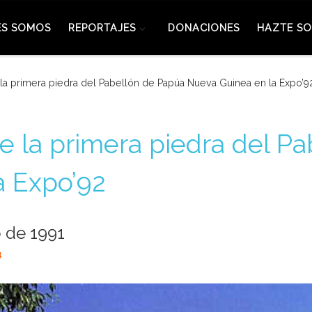
ES SOMOS
REPORTAJES
DONACIONES
HAZTE SO
la primera piedra del Pabellón de Papúa Nueva Guinea en la Expo’9
e la primera piedra del P
a Expo’92
 de 1991
4