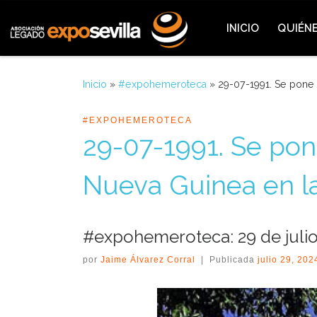
Saltar al contenido
INICIO
QUIÉN
Inicio
»
#expohemeroteca
»
29-07-1991. Se pone 
#EXPOHEMEROTECA
29-07-1991. Se pon
Nueva Guinea en l
#expohemeroteca: 29 de julio
por
Jaime Álvarez Corral
|
Publicada
julio 29, 202