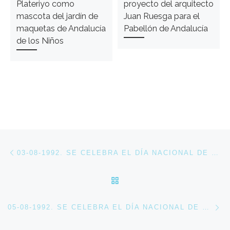
Plateriyo como
proyecto del arquitecto
mascota del jardín de
Juan Ruesga para el
maquetas de Andalucía
Pabellón de Andalucía
de los Niños
Navegación de entradas
Entrada anterior
03-08-1992. SE CELEBRA EL DÍA NACIONAL DE CAMERÚN EN EXPO 92
VOLVER A LA LISTA DE 
En
05-08-1992. SE CELEBRA EL DÍA NACIONAL DE JAMAICA EN EXPO 92