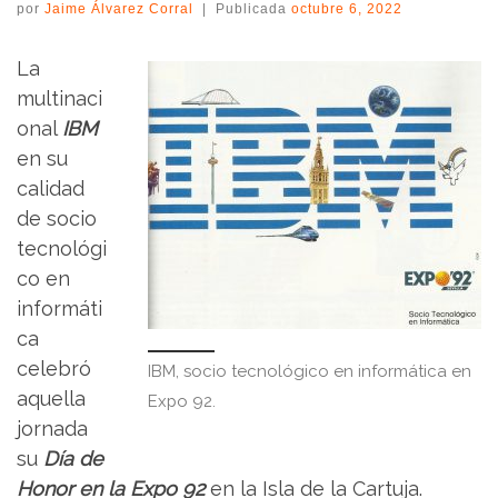
por
Jaime Álvarez Corral
|
Publicada
octubre 6, 2022
La
multinaci
onal
IBM
en su
calidad
de socio
tecnológi
co en
informáti
ca
celebró
IBM, socio tecnológico en informática en
aquella
Expo 92.
jornada
su
Día de
Honor en la Expo 92
en la Isla de la Cartuja.