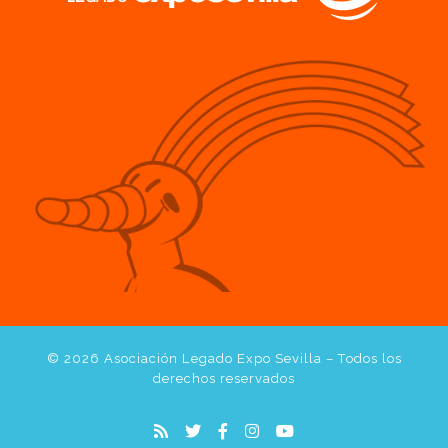
© 2026
Asociación Legado Expo Sevilla
– Todos los
derechos reservados