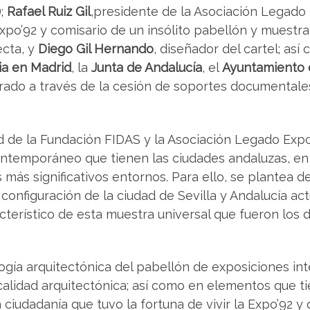
);
Rafael Ruiz Gil
,presidente de la Asociación Legado 
xpo’92 y comisario de un insólito pabellón y muestrari
ecta, y
Diego Gil Hernando
, diseñador del cartel; as
ia en Madrid
, la
Junta de Andalucía
, el
Ayuntamiento d
rado a través de la cesión de soportes documentales
d de la Fundación FIDAS y la Asociación Legado Expo
ontemporáneo que tienen las ciudades andaluzas, en e
us más significativos entornos. Para ello, se plantea
 configuración de la ciudad de Sevilla y Andalucía act
terístico de esta muestra universal que fueron los d
ogía arquitectónica del pabellón de exposiciones int
 calidad arquitectónica; así como en elementos que t
 ciudadanía que tuvo la fortuna de vivir la Expo’92 y