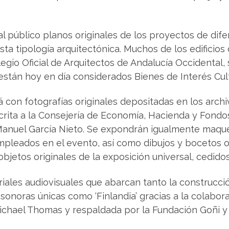
l público planos originales de los proyectos de di
ta tipología arquitectónica. Muchos de los edificios 
legio Oficial de Arquitectos de Andalucía Occidental
están hoy en día considerados Bienes de Interés Cult
 con fotografías originales depositadas en los arch
scrita a la Consejería de Economía, Hacienda y Fondo
Manuel García Nieto. Se expondrán igualmente maque
pleados en el evento, así como dibujos y bocetos or
objetos originales de la exposición universal, cedid
iales audiovisuales que abarcan tanto la construcci
sonoras únicas como ‘Finlandia’ gracias a la colabor
 Michael Thomas y respaldada por la Fundación Goñi y 