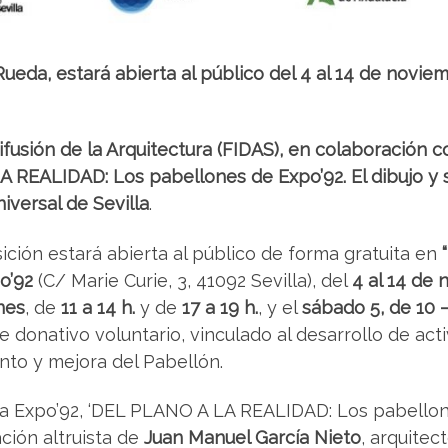
ueda, estará abierta al público del 4 al 14 de novie
ifusión de la Arquitectura (FIDAS), en colaboración 
 REALIDAD: Los pabellones de Expo’92. El dibujo y 
iversal de Sevilla
.
sición estará abierta al público de forma gratuita en
o’92
(C/ Marie Curie, 3, 41092 Sevilla), del
4 al 14 de
nes
, de
11 a 14 h.
y de
17 a 19 h.
, y el
sábado 5, de 10 –
 donativo voluntario, vinculado al desarrollo de acti
nto y mejora del Pabellón.
la Expo’92, ‘DEL PLANO A LA REALIDAD: Los pabellone
ción altruista de
Juan Manuel García Nieto
, arquitec