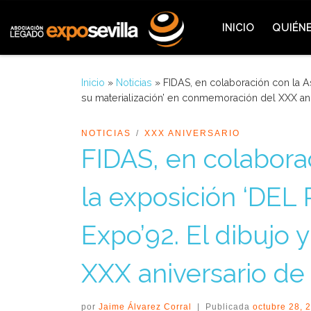
Saltar al contenido
INICIO
QUIÉN
Inicio
»
Noticias
»
FIDAS, en colaboración con la 
su materialización’ en conmemoración del XXX ani
NOTICIAS
XXX ANIVERSARIO
FIDAS, en colabora
la exposición ‘DE
Expo’92. El dibujo 
XXX aniversario de 
por
Jaime Álvarez Corral
|
Publicada
octubre 28, 