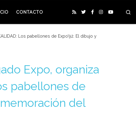
S
CIO
CONTACTO
ALIDAD: Los pabellones de Expo’92. El dibujo y
gado Expo, organiza
os pabellones de
conmemoración del