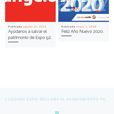
Publicada
agosto 11, 2015
Publicada
enero 1, 2020
Ayúdanos a salvar el
Feliz Año Nuevo 2020.
patrimonio de Expo 92.
Navegación de entradas
Entrada anterior
LEGADO EXPO RECLAMA AL AYUNTAMIENTO PASAR A LOS HECHOS TRAS «OTROS CUATRO AÑOS PERDIDOS» EN CARTUJA
VOLVER A LA LISTA DE 