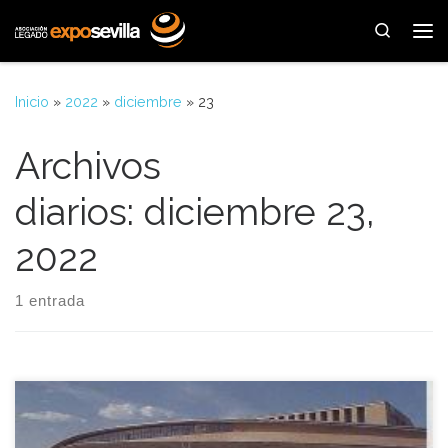
Saltar al contenido
Search
Me
Inicio
»
2022
»
diciembre
»
23
Archivos
diarios:
diciembre 23,
2022
1 entrada