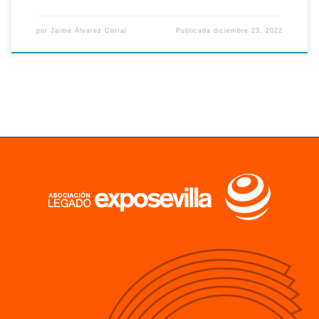
por
Jaime Álvarez Corral
Publicada
diciembre 23, 2022