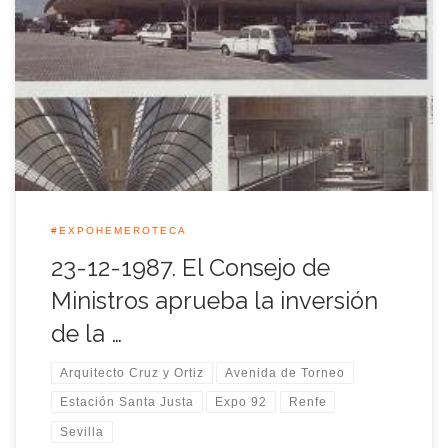
A propuesta del Ministerio de Transportes, Turismo y
Comunicaciones, el Consejo de Ministros aprobó durante
aquella reunión del 23 de diciembre de 1987 las inversiones
de casi treinta y cinco mil millones de pesetas para la
realización de obras de infraestructuras del transporte
ferroviario y aéreo.
#EXPOHEMEROTECA
23-12-1987. El Consejo de
Ministros aprueba la inversión
de la …
Arquitecto Cruz y Ortiz
Avenida de Torneo
Estación Santa Justa
Expo 92
Renfe
Sevilla