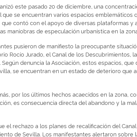
nizó este pasado 20 de diciembre, una concentración
l que se encuentran varios espacios emblemáticos q
o, que contó con el apoyo de diversas plataformas y 
las maniobras de especulación urbanística en la zona
antes pusieron de manifiesto la preocupante situaci
torio Rocío Jurado, el Canal de los Descubrimientos, 
. Según denuncia la Asociación, estos espacios, que 
evilla, se encuentran en un estado de deterioro que 
ás, por los últimos hechos acaecidos en la zona, com
ación, es consecuencia directa del abandono y la mal
ue el rechazo a los planes de recalificación del Can
iento de Sevilla. Los manifestantes alertaron sobre l