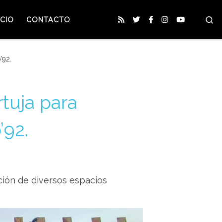
S
CIO
CONTACTO
’92.
rtuja para
’92.
ción de diversos espacios