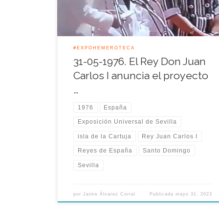
pronunciaba en Santo Domingo, capital de […]
#EXPOHEMEROTECA
31-05-1976. El Rey Don Juan
Carlos I anuncia el proyecto
…
1976
España
Exposición Universal de Sevilla
isla de la Cartuja
Rey Juan Carlos I
Reyes de España
Santo Domingo
Sevilla
por
Jaime Álvarez Corral
Publicada
mayo 31, 2023