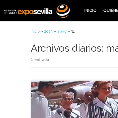
Saltar al contenido
INICIO
QUIÉN
Inicio
»
2023
»
mayo
»
31
Archivos diarios:
ma
1 entrada
La Expo-Hemeroteca de hoy va dedicada a ese
primer paso dado por los Reyes de España en el
proyecto de celebrar en España una exposición de
carácter internacional. El 31 de Mayo de 1976, su
Majestad el Rey, Don Juan Carlos I de España,