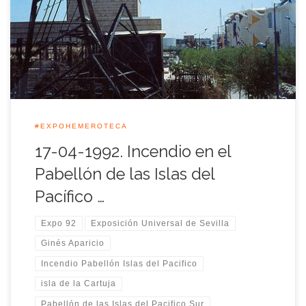
parte de exposiciones del pabellón que reunía a Papúa Nueva
Guinea, Fiji, Kiribati y Vanuatu que formaron uno de los
pabellones más pequeños, pero también uno de […]
#EXPOHEMEROTECA
17-04-1992. Incendio en el
Pabellón de las Islas del
Pacífico …
Expo 92
Exposición Universal de Sevilla
Ginés Aparicio
Incendio Pabellón Islas del Pacifico
isla de la Cartuja
Pabellón de las Islas del Pacifico Sur