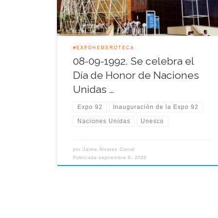
actos oficiales en compañía del director general de
la […]
#EXPOHEMEROTECA
08-09-1992. Se celebra el
Día de Honor de Naciones
Unidas …
Expo 92
Inauguración de la Expo 92
Naciones Unidas
Unesco
por
Jaime Álvarez Corral
Publicada
septiembre 8, 2022