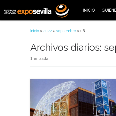
Saltar al contenido
INICIO
QUIÉN
Inicio
»
2022
»
septiembre
»
08
Archivos diarios:
se
1 entrada
El Sistema de Naciones Unidas, y en particular la
Unesco, tuvieron su día de Honor en la Exposición
Universal de Sevilla aquel 8 de Septiembre de
1992, coincidiendo con el Día internacional de la
Alfabetización. S.A.R. la Infanta Cristina presidió los