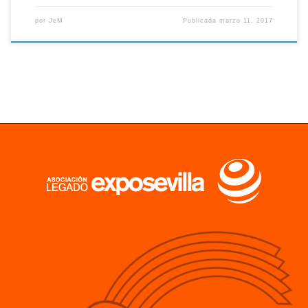
por
JeM
Publicada
marzo 11, 2017