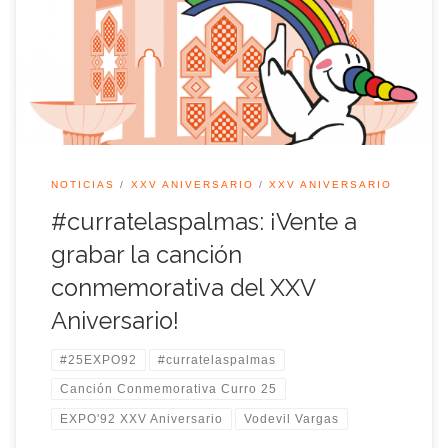
de las palmas de la canción tendrá lugar el próximo sábado
18 de marzo en el patio central de la Fundación Tres Culturas
y contará con la presencia de […]
NOTICIAS
XXV ANIVERSARIO
XXV ANIVERSARIO
#curratelaspalmas: ¡Vente a
grabar la canción
conmemorativa del XXV
Aniversario!
#25EXPO92
#curratelaspalmas
Canción Conmemorativa Curro 25
EXPO'92 XXV Aniversario
Vodevil Vargas