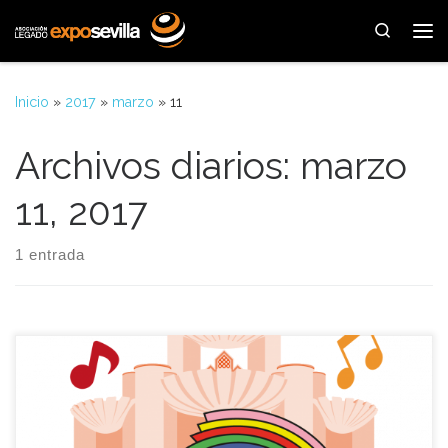
Saltar al contenido
Search
Me
Inicio
»
2017
»
marzo
»
11
Archivos diarios:
marzo
11, 2017
1 entrada
· El artista Vodevil Vargas se suma a las celebraciones con un
tema instrumental titulado ‘Curro, 25’. · La grabación popular