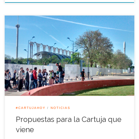
>> ENLACE AL DOSSIER La Cartuja es una zona empresarial
de primer orden, clave en la ciudad y a nivel regional, siendo
un polo para la investigación y el emprendimiento. No
obstante, en la Cartuja también encontramos hoy un
impresionante legado arquitectónico, ciertas zonas
degradadas y la base para un […]
#CARTUJAHOY
NOTICIAS
Propuestas para la Cartuja que
viene