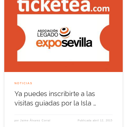
Ya puedes inscribirte a las visitas guiadas que vamos a realizar
el próximo sábado 18 de Abril por el recinto de la Isla de la
Cartuja con motivo del 23 aniversario de la inauguración de la
Muestra Universal de Sevilla 1992. Como cada año reservamos
en nuestro calendario de actividades […]
NOTICIAS
Ya puedes inscribirte a las
visitas guiadas por la Isla …
por
Jaime Álvarez Corral
Publicada
abril 12, 2015