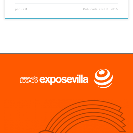
por
JeM
Publicada
abril 8, 2015