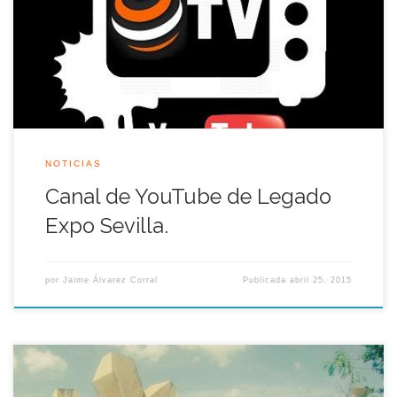
los videos más interesantes de la Muestra Universal, además tú
también eres el protagonista de nuestro canal, si tienes videos
de la Expo’92 y no puedes reproducirlo porque ya no te
funciona […]
NOTICIAS
Canal de YouTube de Legado
Expo Sevilla.
por
Jaime Álvarez Corral
Publicada
abril 25, 2015