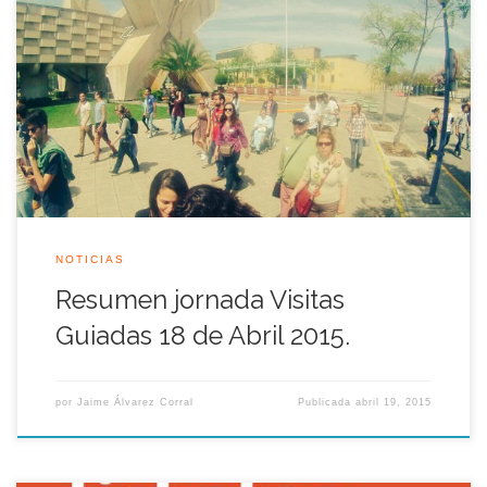
Con motivo del 23 aniversario de la inauguración de la
Exposición Universal de Sevilla en el mes de Abril 1992,
Legado Expo volvió a recorrer el recinto de la Cartuja con
muchos visitantes que se interesaron por descubrir en una ruta
de 2 horas de duración el legado y patrimonio […]
NOTICIAS
Resumen jornada Visitas
Guiadas 18 de Abril 2015.
por
Jaime Álvarez Corral
Publicada
abril 19, 2015