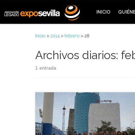
Saltar al contenido
INICIO
QUIÉN
Inicio
»
2014
»
febrero
»
28
Archivos diarios:
fe
1 entrada
Esta misma semana con motivo del día de
Andalucía los socios de la Asociación Legado Expo
Sevilla han podido disfrutar de una visita al
Pabellón de Andalucía, legado de la Exposición
Universal de Sevilla que alberga actualmente las