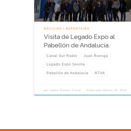
emisoras de radio de la RTVA. Dicho encuentro
contó con la explicación […]
NOTICIAS
REPORTAJES
Visita de Legado Expo al
Pabellón de Andalucía.
Canal Sur Radio
Juan Ruesga
Legado Expo Sevilla
Pabellón de Andalucía
RTVA
por
Jaime Álvarez Corral
Publicada
febrero 28, 2014