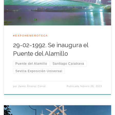
jornada del 29 de Febrero de 1992 el puente del Alamillo y […]
#EXPOHEMEROTECA
29-02-1992. Se inaugura el
Puente del Alamillo
Puente del Alamillo
Santiago Calatrava
Sevilla Exposición Universal
por
Jaime Álvarez Corral
Publicada
febrero 28, 2023