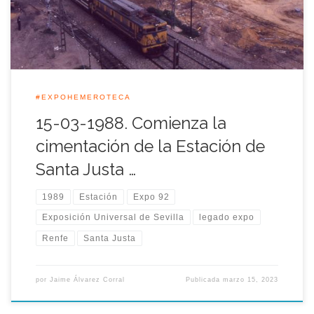
al Real de la Feria de Abril con 5.500 millones de […]
#EXPOHEMEROTECA
15-03-1988. Comienza la
cimentación de la Estación de
Santa Justa …
1989
Estación
Expo 92
Exposición Universal de Sevilla
legado expo
Renfe
Santa Justa
por
Jaime Álvarez Corral
Publicada
marzo 15, 2023