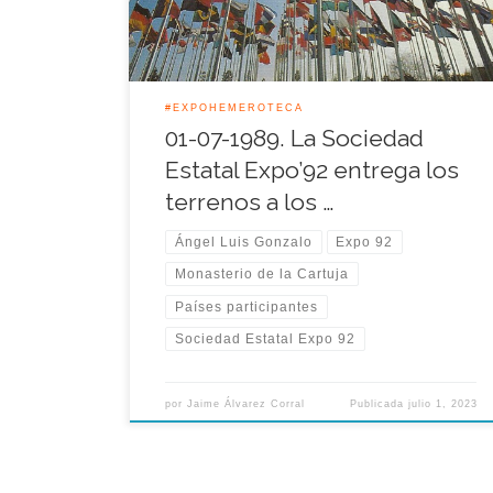
el sueño de la Muestra Universal.
#EXPOHEMEROTECA
01-07-1989. La Sociedad
Estatal Expo’92 entrega los
terrenos a los …
Ángel Luis Gonzalo
Expo 92
Monasterio de la Cartuja
Países participantes
Sociedad Estatal Expo 92
por
Jaime Álvarez Corral
Publicada
julio 1, 2023