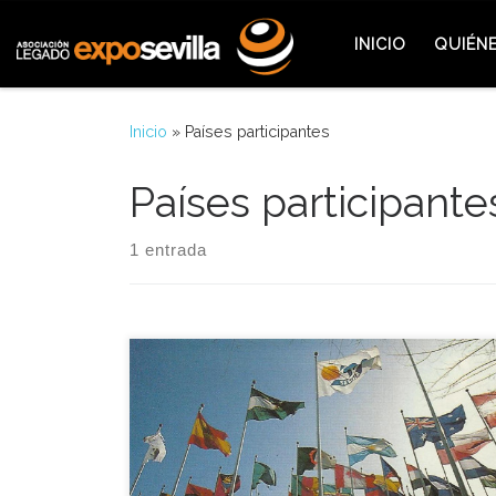
Saltar al contenido
INICIO
QUIÉN
Inicio
»
Países participantes
Países participante
1 entrada
Nos trasladamos en la Expo-Hemeroteca al 1 de
Julio de 1989, fecha en la que la organizadora
entregó los terrenos a los países participantes de la
Exposición Universal de Sevilla para poder
construir a partir de ese instante y durante tres años