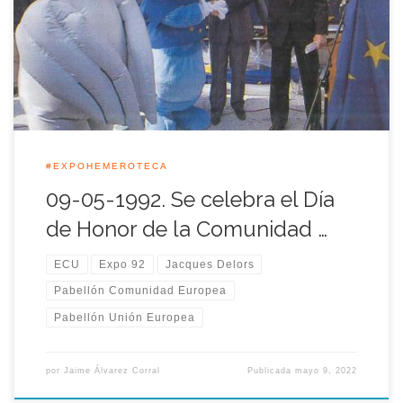
Exposición Universal, todos los países miembros de la
Comunidad Europea estuvieron presentes con un pabellón
individual, reforzando así la identidad de comunidad y
unidad en la diversidad. La jornada […]
#EXPOHEMEROTECA
09-05-1992. Se celebra el Día
de Honor de la Comunidad …
ECU
Expo 92
Jacques Delors
Pabellón Comunidad Europea
Pabellón Unión Europea
por
Jaime Álvarez Corral
Publicada
mayo 9, 2022