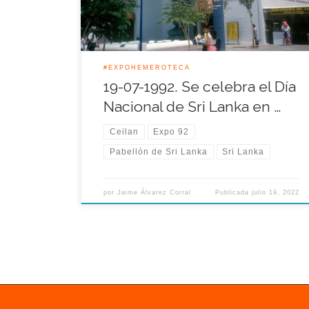
Dhatusena, en el siglo V a.C. La […]
#EXPOHEMEROTECA
19-07-1992. Se celebra el Día
Nacional de Sri Lanka en …
Ceilan
Expo 92
Pabellón de Sri Lanka
Sri Lanka
por
Jaime Álvarez Corral
Publicada
julio 19, 2022