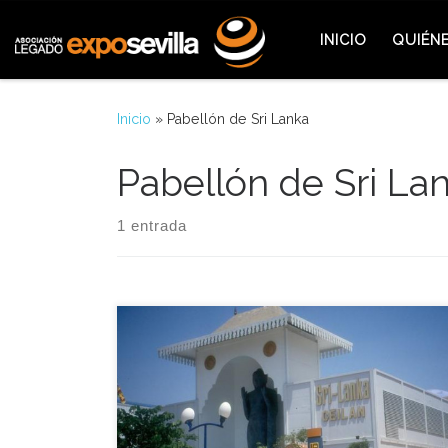
Saltar al contenido
INICIO
QUIÉN
Inicio
»
Pabellón de Sri Lanka
Pabellón de Sri La
1 entrada
El pabellón de Sri Lanka llamaba la atención por la
monumental escultura de Buda que tenía en la
entrada del pabellón. Fue una réplica del Buda de
Aukana, de doce metros de altura, que fue
esculpido en roca monolítica durante el reinado de