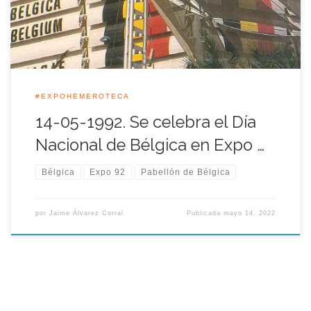
grandes amantes de nuestro país. Con motivo […]
#EXPOHEMEROTECA
14-05-1992. Se celebra el Día
Nacional de Bélgica en Expo …
Bélgica
Expo 92
Pabellón de Bélgica
por
Jaime Álvarez Corral
Publicada
mayo 14, 2022