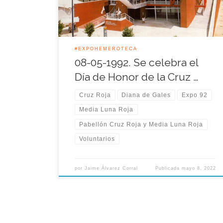
que se congregaran a los máximos responsables
de […]
#EXPOHEMEROTECA
08-05-1992. Se celebra el
Día de Honor de la Cruz …
Cruz Roja
Diana de Gales
Expo 92
Media Luna Roja
Pabellón Cruz Roja y Media Luna Roja
Voluntarios
por
Jaime Álvarez Corral
Publicada
mayo 8, 2022