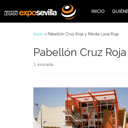
Saltar al contenido
INICIO
QUIÉN
Inicio
»
Pabellón Cruz Roja y Media Luna Roja
Pabellón Cruz Roja
1 entrada
Coincidiendo con el Día de Honor de la Cruz Roja
y Media Luna Roja en el recinto de la Isla de la
Cartuja, se conmemoró también el Día Mundial del
Organismo Internacional. Los diversos actos que
fueron programados en aquella jornada hicieron