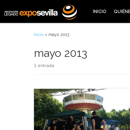
Saltar al contenido
INICIO
QUIÉN
Inicio
»
mayo 2013
mayo 2013
1 entrada
De nuevo, seis meses después, volvemos a cumplir
uno de nuestros objetivos: Llevar a la ciudadanía el
patrimonio que la Cartuja encierra, y que a veces la
ciudad no toma en consideración como se debería.
Este propósito, al igual que en abril y octubre de