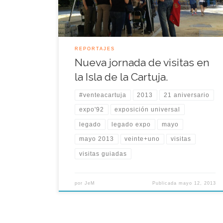
2012, se ha llevado a […]
REPORTAJES
Nueva jornada de visitas en
la Isla de la Cartuja.
#venteacartuja
2013
21 aniversario
expo'92
exposición universal
legado
legado expo
mayo
mayo 2013
veinte+uno
visitas
visitas guiadas
por
JeM
Publicada
mayo 12, 2013