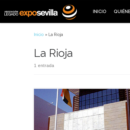
Saltar al contenido
INICIO
QUIÉN
Inicio
»
La Rioja
La Rioja
1 entrada
La Comunidad Autónoma de La Rioja celebró
aquella jornada su Día de Honor en la Expo,
presidido por José Ignacio Pérez Sáenz, presidente
de la Rioja. Esta comunidad organizó un conjunto
de actos culturales y protocolarios en los que