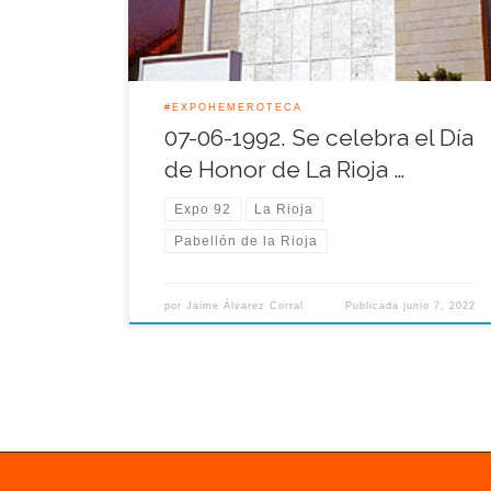
estuvo presente Federico Pérez Soria, presidente
de la sociedad anónima […]
#EXPOHEMEROTECA
07-06-1992. Se celebra el Día
de Honor de La Rioja …
Expo 92
La Rioja
Pabellón de la Rioja
por
Jaime Álvarez Corral
Publicada
junio 7, 2022