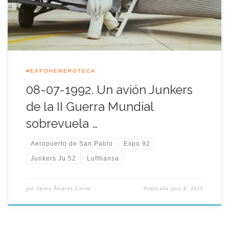
quedarse en tierra a lo Bogart, aunque los vuelos de […]
#EXPOHEMEROTECA
08-07-1992. Un avión Junkers
de la II Guerra Mundial
sobrevuela …
Aeropuerto de San Pablo
Expo 92
Junkers Ju 52
Lufthansa
por
Jaime Álvarez Corral
Publicada
julio 8, 2023