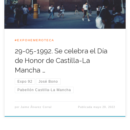
[…]
#EXPOHEMEROTECA
29-05-1992. Se celebra el Día
de Honor de Castilla-La
Mancha …
Expo 92
José Bono
Pabellón Castilla-La Mancha
por
Jaime Álvarez Corral
Publicada
mayo 29, 2022