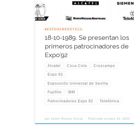
BBV, Central y Banesto), en lugar de uno sólo,
como era tradicional.
#EXPOHEMEROTECA
18-10-1989. Se presentan los
primeros patrocinadores de
Expo’92
Alcatel
Coca Cola
Cruzcampo
Expo 92
Exposición Universal de Sevilla
Fujifilm
IBM
Patrocinadores Expo 92
Telefónica
por
Jaime Álvarez Corral
Publicada
octubre 18, 2023