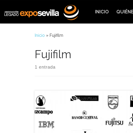
Saltar al contenido
INICIO
QUIÉN
Inicio
»
Fujifilm
Fujifilm
1 entrada
Una de las facetas más originales y polémicas de la
comercialización de la Expo’92 fue el
desdoblamiento de los sectores patrocinables. Por
ejemplo por primera vez en la historia, una
exposición tuvo cuatro bancos oficiales (Hispano,