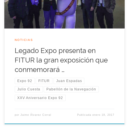
presentación de los mismos contó […]
NOTICIAS
Legado Expo presenta en
FITUR la gran exposición que
conmemorará …
Expo 92
FITUR
Juan Espadas
Julio Cuesta
Pabellón de la Navegación
XXV Aniversario Expo 92
por
Jaime Álvarez Corral
Publicada
enero 18, 2017