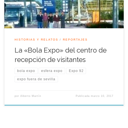
donde estaban la carpa de maquetas y la carpa de […]
HISTORIAS Y RELATOS
REPORTAJES
La «Bola Expo» del centro de
recepción de visitantes
bola expo
esfera expo
Expo 92
expo fuera de sevilla
por
Alberto Martín
Publicada
marzo 10, 2017