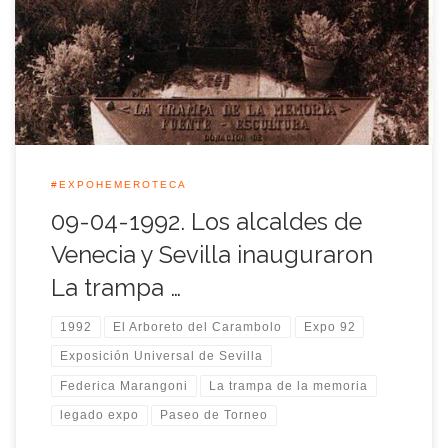
de cristal y a cuyo alrededor se conforma una fuente. La pieza
artística se inauguró en el paseo peatonal de Torneo, teniendo
en la otra orilla de frente el Pabellón del […]
#EXPOHEMEROTECA
09-04-1992. Los alcaldes de
Venecia y Sevilla inauguraron
La trampa …
1992
El Arboreto del Carambolo
Expo 92
Exposición Universal de Sevilla
Federica Marangoni
La trampa de la memoria
legado expo
Paseo de Torneo