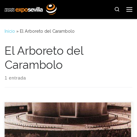
Saltar al contenido
Search
Me
Inicio
»
El Arboreto del Carambolo
El Arboreto del
Carambolo
1 entrada
La trampa de la memoria, de la italiana Federica Marangoni
es una obra regalada desde Venecia, compuesta por piezas