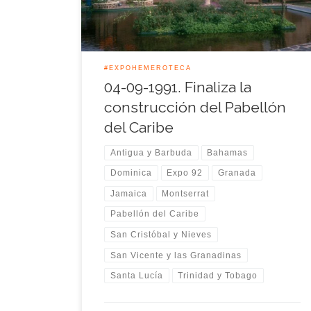
Barbuda, Dominica, Granada, Montserrat, San
Cristóbal y Nieves, Santa Lucía, San Vicente […]
#EXPOHEMEROTECA
04-09-1991. Finaliza la
construcción del Pabellón
del Caribe
Antigua y Barbuda
Bahamas
Dominica
Expo 92
Granada
Jamaica
Montserrat
Pabellón del Caribe
San Cristóbal y Nieves
San Vicente y las Granadinas
Santa Lucía
Trinidad y Tobago