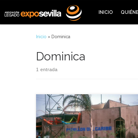
Saltar al contenido
INICIO
QUIÉN
Inicio
»
Dominica
Dominica
1 entrada
La Expo 92 recibió aquel 4 de Septiembre de 1991
completamente terminado, el primero de los
noventa pabellones que tenían que construir los
participantes oficiales. Se trataba del pabellón del
Caribe, que agrupó a Bahamas, Jamaica, Antigua y