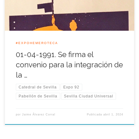
a través de su Comisaria, el […]
#EXPOHEMEROTECA
01-04-1991. Se firma el
convenio para la integración de
la …
Catedral de Sevilla
Expo 92
Pabellón de Sevilla
Sevilla Ciudad Universal
por
Jaime Álvarez Corral
Publicada
abril 1, 2024