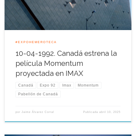
generalizada del país, […]
#EXPOHEMEROTECA
10-04-1992. Canadá estrena la
película Momentum
proyectada en IMAX
Canadá
Expo 92
Imax
Momentum
Pabellón de Canadá
por
Jaime Álvarez Corral
Publicada
abril 10, 2025