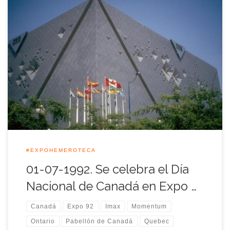
Los canadienses ya eran expertos en lo que a Exposiciones
Universales se refiere, como demostraron en Montreal en 1967
y en Vancouver 1986, antes de la Exposición Universal de
Sevilla 1992. En Sevilla presentaron la más avanzada
tecnología de exhibición de la época. Bing Thom, arquitecto
de Vancouver, había diseñado […]
#EXPOHEMEROTECA
01-07-1992. Se celebra el Día
Nacional de Canadá en Expo …
Canadá
Expo 92
Imax
Momentum
Ontario
Pabellón de Canadá
Quebec