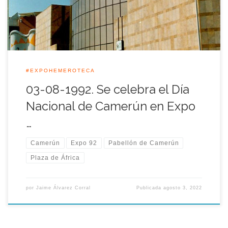
una actuación de los quince miembros […]
#EXPOHEMEROTECA
03-08-1992. Se celebra el Día
Nacional de Camerún en Expo
…
Camerún
Expo 92
Pabellón de Camerún
Plaza de África
por
Jaime Álvarez Corral
Publicada
agosto 3, 2022