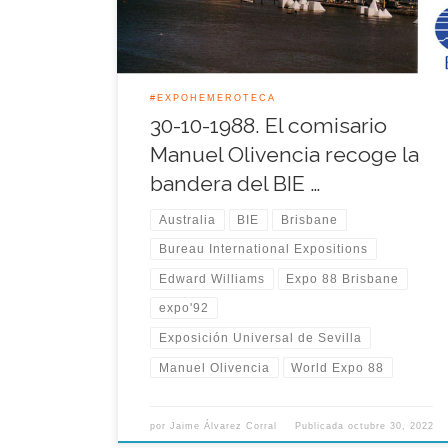
Universal del Siglo XX. Como símbolo de aquel
relevo, el […]
#EXPOHEMEROTECA
30-10-1988. El comisario
Manuel Olivencia recoge la
bandera del BIE …
Australia
BIE
Brisbane
Bureau International Expositions
Edward Williams
Expo 88 Brisbane
expo'92
Exposición Universal de Sevilla
Manuel Olivencia
World Expo 88
por
Jaime Álvarez Corral
Publicada
octubre 30, 2022