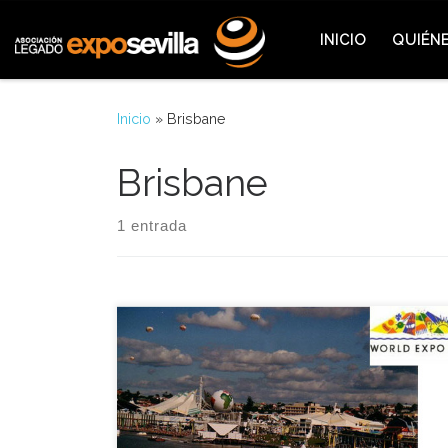
Saltar al contenido
INICIO
QUIÉN
Inicio
»
Brisbane
Brisbane
1 entrada
El 30 de Octubre de 1988 la Exposición
Internacional de Brisbane en Australia cerraba sus
puertas y se convertiría en la última de las
exposiciones que se celebraría hasta que en Abril
de 1992 Sevilla celebrara la última gran Muestra