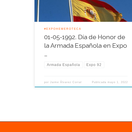
día de honor vacío de actos, […]
#EXPOHEMEROTECA
01-05-1992. Día de Honor de
la Armada Española en Expo
…
Armada Española
Expo 92
por
Jaime Álvarez Corral
Publicada
mayo 1, 2022