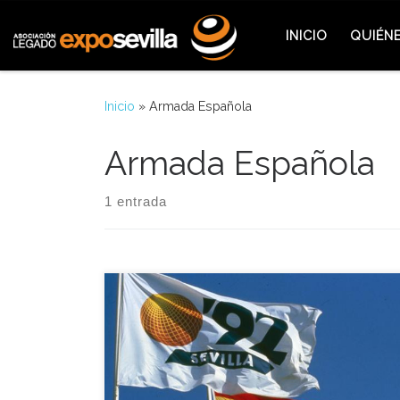
Saltar al contenido
INICIO
QUIÉN
Inicio
»
Armada Española
Armada Española
1 entrada
Curiosamente, el día de honor de la Armada
Española en la Expo coincidió en la fecha con la
celebración en toda España de la festividad del
Primero de Mayo. La Armada Española celebró
aquella jornada su día de honor en la Expo 92, un