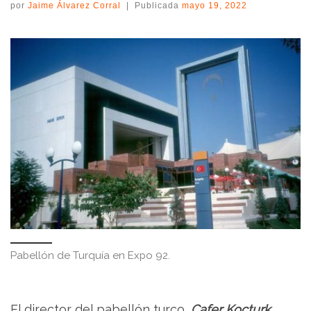
por
Jaime Álvarez Corral
|
Publicada
mayo 19, 2022
Pabellón de Turquía en Expo 92.
El director del pabellón turco,
Cafer Kocturk
,