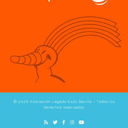
© 2026
Asociación Legado Expo Sevilla
– Todos los
derechos reservados