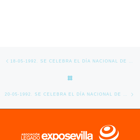
Navegación de entradas
Entrada anterior
18-05-1992. SE CELEBRA EL DÍA NACIONAL DE HAITÍ EN EXPO 92
VOLVER A LA LISTA DE 
En
20-05-1992. SE CELEBRA EL DÍA NACIONAL DE CHECOSLOVAQUIA EN LA EXPO 92