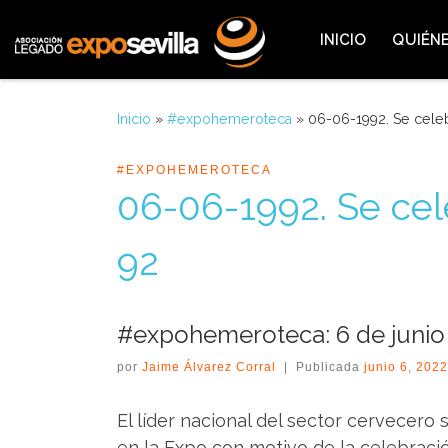
Saltar al contenido
INICIO
QUIÉN
Inicio
»
#expohemeroteca
»
06-06-1992. Se cele
#EXPOHEMEROTECA
06-06-1992. Se ce
92
#expohemeroteca: 6 de junio
por
Jaime Álvarez Corral
|
Publicada
junio 6, 2022
El líder nacional del sector cervecero s
en la Expo con motivo de la celebració