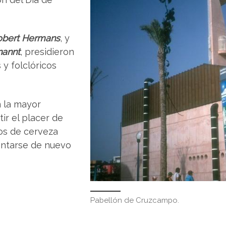
obert Hermans
, y
nannt
, presidieron
 y folclóricos
n la mayor
ir el placer de
ros de cerveza
rentarse de nuevo
Pabellón de Cruzcampo.