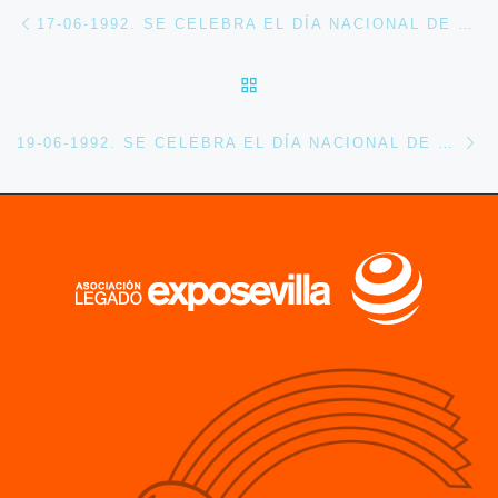
Navegación de entradas
Entrada anterior
17-06-1992. SE CELEBRA EL DÍA NACIONAL DE KIRIBATI EN EXPO 92
VOLVER A LA LISTA DE 
En
19-06-1992. SE CELEBRA EL DÍA NACIONAL DE KUWAIT EN EXPO 92