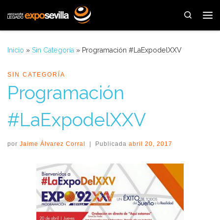
Saltar al contenido
Search
Me
Inicio
»
Sin Categoría
»
Programación #LaExpodelXXV
SIN CATEGORÍA
Programación
#LaExpodelXXV
por
Jaime Álvarez Corral
|
Publicada
abril 20, 2017