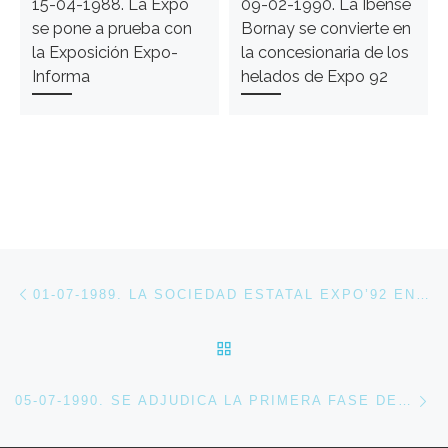
15-04-1988. La Expo
09-02-1990. La Ibense
se pone a prueba con
Bornay se convierte en
la Exposición Expo-
la concesionaria de los
Informa
helados de Expo 92
Navegación de entradas
Entrada anterior
01-07-1989. LA SOCIEDAD ESTATAL EXPO’92 ENTREGA LOS TERRENOS A LOS PAÍSES PARTICIPANTES
VOLVER A LA LISTA DE 
En
05-07-1990. SE ADJUDICA LA PRIMERA FASE DE LAS OBRAS DEL PABELLÓN DE ANDALUCÍA