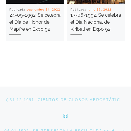
Publicada
septiembre 24, 2022
Publicada
junio 17, 2022
24-09-1992. Se celebra
17-06-1992. Se celebra
el Día de Honor de
el Día Nacional de
Mapfre en Expo 92
Kiribati en Expo 92
Navegación de entradas
Entrada anterior
31-12-1991. CIENTOS DE GLOBOS AEROSTÁTICOS DAN LA BIENVENIDA AL AÑO 1992
VOLVER A LA LISTA DE 
En
04-01-1992. SE PRESENTA LA ESCULTURA << HOMBRE DE CAMISA BLANCA Y PANTALÓN NEGRO >> DEL ESCULTOR STEPHAN BALKENHOL