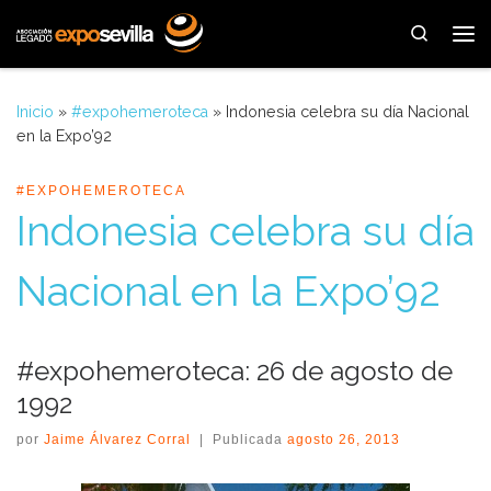
Saltar al contenido
Search
Me
Inicio
»
#expohemeroteca
»
Indonesia celebra su día Nacional
en la Expo’92
#EXPOHEMEROTECA
Indonesia celebra su día
Nacional en la Expo’92
#expohemeroteca: 26 de agosto de
1992
por
Jaime Álvarez Corral
|
Publicada
agosto 26, 2013