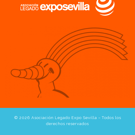
© 2026
Asociación Legado Expo Sevilla
– Todos los
derechos reservados