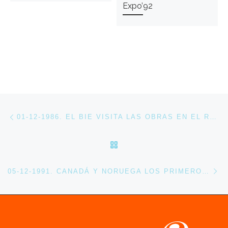
Expo’92
Navegación de entradas
Entrada anterior
01-12-1986. EL BIE VISITA LAS OBRAS EN EL RECINTO DE LA EXPO’92.
VOLVER A LA LISTA DE 
En
05-12-1991. CANADÁ Y NORUEGA LOS PRIMEROS PAÍSES EN FINALIZAR LAS OBRAS DE SUS PABELLONES