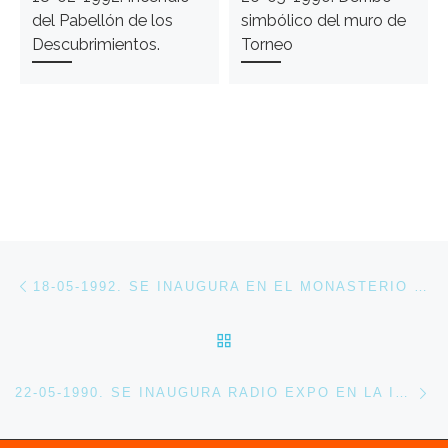
del Pabellón de los
simbólico del muro de
Descubrimientos.
Torneo
Navegación de entradas
Entrada anterior
18-05-1992. SE INAUGURA EN EL MONASTERIO DE LA CARTUJA LA EXPOSICIÓN ARTE Y CULTURA EN TORNO A 1492
VOLVER A LA LISTA DE 
En
22-05-1990. SE INAUGURA RADIO EXPO EN LA ISLA DE LA CARTUJA