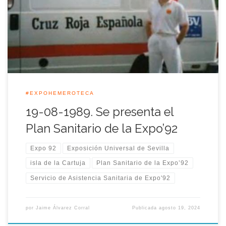
Expo’92 pudo solucionarse dentro del recinto, sin necesidad
de traslados a centros hospitalarios de Sevilla, según ya
informaba el informe elaborado por los responsables
sanitarios de la Expo. Según aquel […]
#EXPOHEMEROTECA
19-08-1989. Se presenta el
Plan Sanitario de la Expo’92
Expo 92
Exposición Universal de Sevilla
isla de la Cartuja
Plan Sanitario de la Expo’92
Servicio de Asistencia Sanitaria de Expo'92
por
Jaime Álvarez Corral
Publicada
agosto 19, 2024