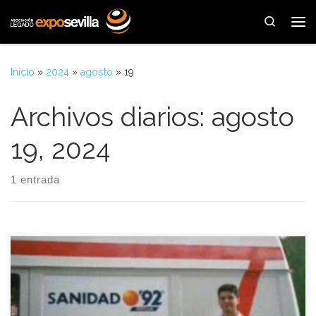
Saltar al contenido
Search
Me
Inicio
»
2024
»
agosto
»
19
Archivos diarios:
agosto
19, 2024
1 entrada
Alrededor del noventa y cinco por ciento de las urgencias
sanitarias que se previeron durante los seis meses de la