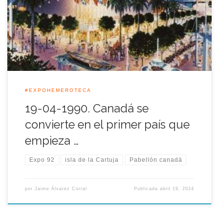
Exposición Universal de Sevilla en 1992. Se trataba del primer
país participante que inició las obras de su representación en
una fecha en la que restaban justo dos años […]
#EXPOHEMEROTECA
19-04-1990. Canadá se
convierte en el primer país que
empieza …
Expo 92
isla de la Cartuja
Pabellón canadá
por
Jaime Álvarez Corral
Publicada
abril 19, 2024