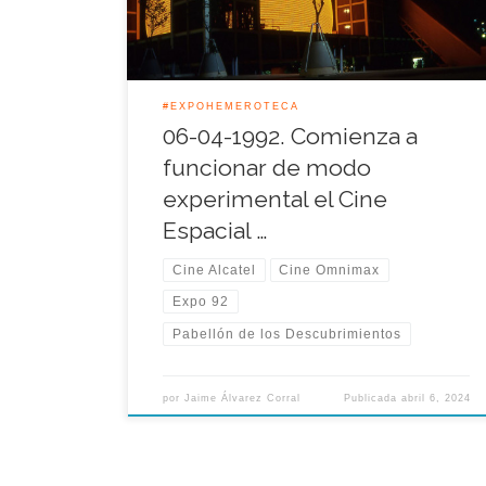
grandes pantallas de variadas formas, nada que
ver […]
#EXPOHEMEROTECA
06-04-1992. Comienza a
funcionar de modo
experimental el Cine
Espacial …
Cine Alcatel
Cine Omnimax
Expo 92
Pabellón de los Descubrimientos
por
Jaime Álvarez Corral
Publicada
abril 6, 2024