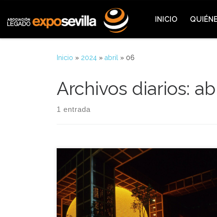
Saltar al contenido
INICIO
QUIÉN
Inicio
»
2024
»
abril
»
06
Archivos diarios:
ab
1 entrada
Uno de los alicientes de la Exposición Universal de
Sevilla fue el apartado cinematográfico y uno de
sus cines estrella fue el Cine Espacial Omnimax,
muchos de aquellos cines de la Muestra Universal
se trataban de cines en formatos imax, cines con