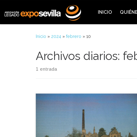
Saltar al contenido
INICIO
QUIÉN
Inicio
»
2024
»
febrero
»
10
Archivos diarios:
fe
1 entrada
El inicio de la restauración del convento de Santa
María de las Cuevas, y la convocatoria y resolución
del concurso de ideas para la ordenación de la
Corta de la Cartuja constituyeron los objetivos
prioritarios del Comisario de la Expo’92, Manuel