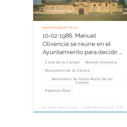
Olivencia para aquel año 1986, de esa manera la […]
#EXPOHEMEROTECA
10-02-1986. Manuel
Olivencia se reúne en el
Ayuntamiento para decidir …
Corta de la Cartuja
Manuel Olivencia
Monasterio de la Cartuja
Monasterio de Santa María de las
Cuevas
Pabellón Real
por
Jaime Álvarez Corral
Publicada
febrero 10, 2024