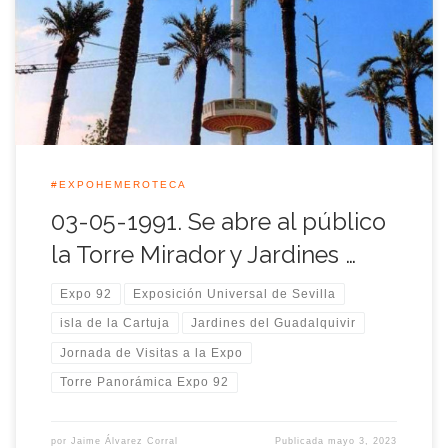
visitas a las obras de la Exposición Universal de Sevilla.
Doscientas pesetas tenían que pagar desde aquella jornada
los visitantes que querían contemplar las obras de […]
#EXPOHEMEROTECA
03-05-1991. Se abre al público
la Torre Mirador y Jardines …
Expo 92
Exposición Universal de Sevilla
isla de la Cartuja
Jardines del Guadalquivir
Jornada de Visitas a la Expo
Torre Panorámica Expo 92
por
Jaime Álvarez Corral
Publicada
mayo 3, 2023