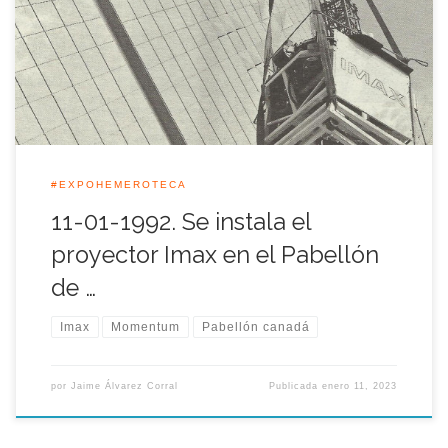
comenzar a instalar sus contenidos en el recinto de la Isla de la
Cartuja con motivo de la Exposición Universal de Sevilla 1992.
#EXPOHEMEROTECA
11-01-1992. Se instala el
proyector Imax en el Pabellón
de …
Imax
Momentum
Pabellón canadá
por
Jaime Álvarez Corral
Publicada
enero 11, 2023