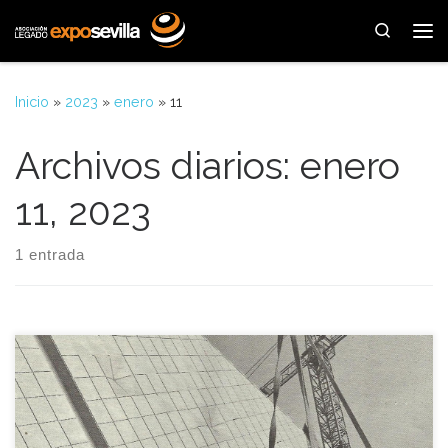
Saltar al contenido
Search
Me
Inicio
»
2023
»
enero
»
11
Archivos diarios:
enero
11, 2023
1 entrada
El pabellón de Canadá fue uno de los primeros pabellones en